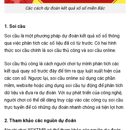
Các cách dự đoán kết quả xổ số miền Bắc
1. Soi cầu
Soi cầu là một phương pháp dự đoán kết quả xổ số thông
qua việc phân tích các số liệu đã có từ trước. Có hai hình
thức soi cầu chính là soi cầu thủ công và soi cầu online.
Soi cầu thủ công là cách người chơi tự mình phân tích các
kết quả quay số trước đây để tìm ra quy luật xuất hiện của
các con số. Ngược lại, soi cầu online sử dụng các phần
mềm, website hoặc ứng dụng soi cầu tự động để phân tích
dữ liệu và đưa ra dự đoán. Với sự phát triển của công nghệ,
người chơi có thể dễ dàng truy cập vào các công cụ soi cầu
trực tuyến để có những dự đoán nhanh chóng và tiện lợi hơn.
2. Tham khảo các nguồn dự đoán