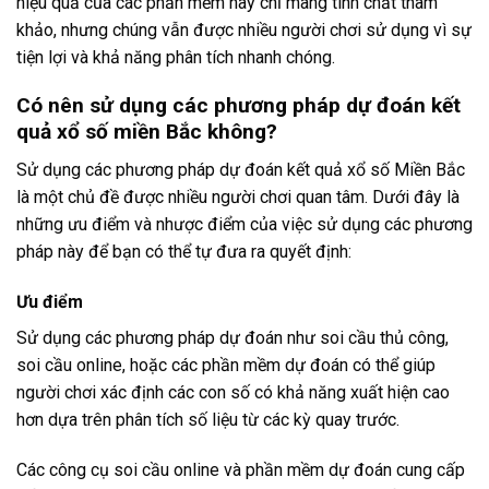
hiệu quả của các phần mềm này chỉ mang tính chất tham
khảo, nhưng chúng vẫn được nhiều người chơi sử dụng vì sự
tiện lợi và khả năng phân tích nhanh chóng.
Có nên sử dụng các phương pháp dự đoán kết
quả xổ số miền Bắc không?
Sử dụng các phương pháp dự đoán kết quả xổ số Miền Bắc
là một chủ đề được nhiều người chơi quan tâm. Dưới đây là
những ưu điểm và nhược điểm của việc sử dụng các phương
pháp này để bạn có thể tự đưa ra quyết định:
Ưu điểm
Sử dụng các phương pháp dự đoán như soi cầu thủ công,
soi cầu online, hoặc các phần mềm dự đoán có thể giúp
người chơi xác định các con số có khả năng xuất hiện cao
hơn dựa trên phân tích số liệu từ các kỳ quay trước.
Các công cụ soi cầu online và phần mềm dự đoán cung cấp