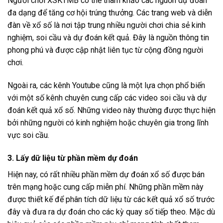
Người chơi XSKTMB có thể tham khảo các nguồn dự đoán
đa dạng để tăng cơ hội trúng thưởng. Các trang web và diễn
đàn về xổ số là nơi tập trung nhiều người chơi chia sẻ kinh
nghiệm, soi cầu và dự đoán kết quả. Đây là nguồn thông tin
phong phú và được cập nhật liên tục từ cộng đồng người
chơi.
Ngoài ra, các kênh Youtube cũng là một lựa chọn phổ biến
với một số kênh chuyên cung cấp các video soi cầu và dự
đoán kết quả xổ số. Những video này thường được thực hiện
bởi những người có kinh nghiệm hoặc chuyên gia trong lĩnh
vực soi cầu.
3. Lấy dữ liệu từ phần mềm dự đoán
Hiện nay, có rất nhiều phần mềm dự đoán xổ số được bán
trên mạng hoặc cung cấp miễn phí. Những phần mềm này
được thiết kế để phân tích dữ liệu từ các kết quả xổ số trước
đây và đưa ra dự đoán cho các kỳ quay số tiếp theo. Mặc dù