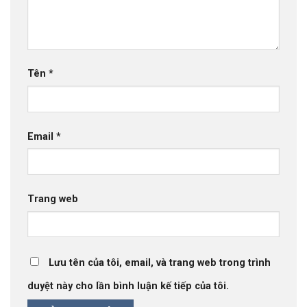
Tên
*
Email
*
Trang web
Lưu tên của tôi, email, và trang web trong trình
duyệt này cho lần bình luận kế tiếp của tôi.