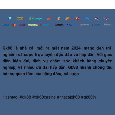
Gk88 là nhà cái mới ra mắt năm 2024, mang đến trải
nghiệm cá cược trực tuyến độc đáo và hấp dẫn. Với giao
diện hiện đại, dịch vụ chăm sóc khách hàng chuyên
nghiệp, và nhiều ưu đãi hấp dẫn, Gk88 nhanh chóng thu
hút sự quan tâm của cộng đồng cá cược.
Hashtag:
#gk88 #gk88casino #nhacaigk88 #gk88in