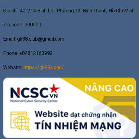
Địa chỉ:
401/14 Bình Lợi, Phường 13, Bình Thạnh, Hồ Chí Minh
Zip code:
700000
Email:
gk88.club@gmail.com
Phone: +84812163992
Website:
https://gk88a.one/