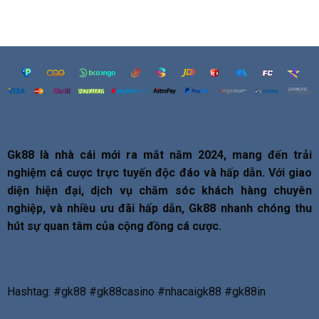
Gk88 là nhà cái mới ra mắt năm 2024, mang đến trải
nghiệm cá cược trực tuyến độc đáo và hấp dẫn. Với giao
diện hiện đại, dịch vụ chăm sóc khách hàng chuyên
nghiệp, và nhiều ưu đãi hấp dẫn, Gk88 nhanh chóng thu
hút sự quan tâm của cộng đồng cá cược.
Hashtag:
#gk88 #gk88casino #nhacaigk88 #gk88in