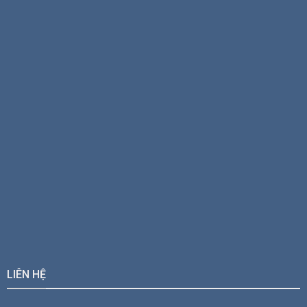
LIÊN HỆ