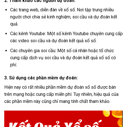
2. Tham khảo các nguồn dự đoán:
Các trang web, diễn đàn về xổ số: Nơi tập trung nhiều
người chơi chia sẻ kinh nghiệm, soi cầu và dự đoán kết
quả.
Các kênh Youtube: Một số kênh Youtube chuyên cung cấp
các video soi cầu và dự đoán kết quả xổ số.
Các chuyên gia soi cầu: Một số cá nhân hoặc tổ chức
cung cấp dịch vụ soi cầu và dự đoán kết quả xổ số có
phí.
3. Sử dụng các phần mềm dự đoán:
Hiện nay có rất nhiều phần mềm dự đoán xổ số được bán
trên mạng hoặc cung cấp miễn phí. Tuy nhiên, hiệu quả của
các phần mềm này cũng chỉ mang tính chất tham khảo.