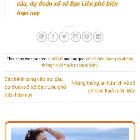
cầu, dự đoán xổ số Bạc Liêu phổ biến
hiện nay
This entry was posted in
XỔ SỐ
and tagged
Xổ số Kiên Giang và những
thông tin có thể bạn chưa biết?
.
Các kênh cung cấp soi cầu,
Những thông tin hữu ích về xổ
dự đoán xổ số Bạc Liêu phổ
số kiến thiết miền Bắc
biến hiện nay