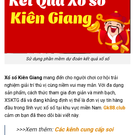
Sử dụng phần mềm dự đoán kết quả xổ số
Xổ số Kiên Giang
mang đến cho người chơi cơ hội trải
nghiệm giải trí thú vị cùng niềm vui may mắn. Với đa dạng
sản phẩm, cách thức tham gia đơn giản và minh bạch,
XSKTG đã và đang khẳng định vị thế là đơn vị uy tín hàng
đầu trong lĩnh vực xổ số tại khu vực miền Nam.
Gk88.club
cảm ơn bạn đã theo dõi bài viết này.
>>>Xem thêm:
Các kênh cung cấp soi