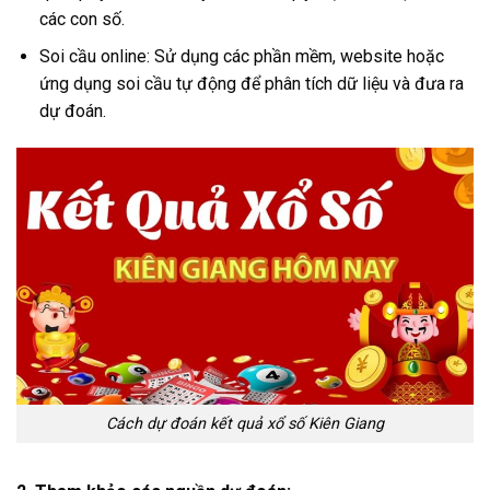
các con số.
Soi cầu online: Sử dụng các phần mềm, website hoặc
ứng dụng soi cầu tự động để phân tích dữ liệu và đưa ra
dự đoán.
Cách dự đoán kết quả xổ số Kiên Giang