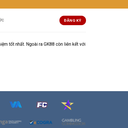
ỨC
ĐĂNG KÝ
iệm tốt nhất. Ngoài ra GK88 còn liên kết với