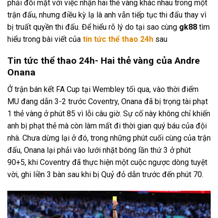
phải đối mặt với việc nhận hai thẻ vàng khác nhau trong một
trận đấu, nhưng điều kỳ lạ là anh vẫn tiếp tục thi đấu thay vì
bị truất quyền thi đấu. Để hiểu rõ lý do tại sao cùng
gk88
tìm
hiểu trong bài viết của
tin tức thể thao 24h
sau
Tin tức thể thao 24h- Hai thẻ vàng của Andre
Onana
Ở trận bán kết FA Cup tại Wembley tối qua, vào thời điểm
MU đang dẫn 3-2 trước Coventry, Onana đã bị trọng tài phạt
1 thẻ vàng ở phút 85 vì lỗi câu giờ. Sự cố này không chỉ khiến
anh bị phạt thẻ mà còn làm mất đi thời gian quý báu của đội
nhà. Chưa dừng lại ở đó, trong những phút cuối cùng của trận
đấu, Onana lại phải vào lưới nhặt bóng lần thứ 3 ở phút
90+5, khi Coventry đã thực hiện một cuộc ngược dòng tuyệt
vời, ghi liền 3 bàn sau khi bị Quỷ đỏ dẫn trước đến phút 70.