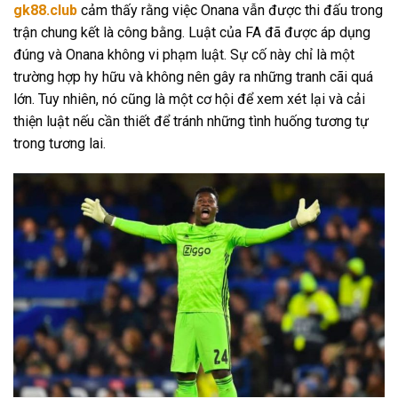
gk88.club
cảm thấy rằng việc Onana vẫn được thi đấu trong
trận chung kết là công bằng. Luật của FA đã được áp dụng
đúng và Onana không vi phạm luật. Sự cố này chỉ là một
trường hợp hy hữu và không nên gây ra những tranh cãi quá
lớn. Tuy nhiên, nó cũng là một cơ hội để xem xét lại và cải
thiện luật nếu cần thiết để tránh những tình huống tương tự
trong tương lai.