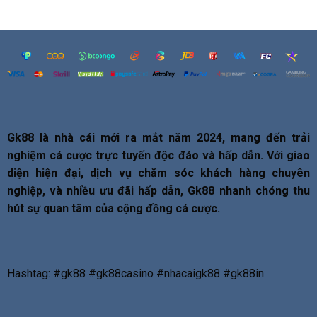
Gk88 là nhà cái mới ra mắt năm 2024, mang đến trải
nghiệm cá cược trực tuyến độc đáo và hấp dẫn. Với giao
diện hiện đại, dịch vụ chăm sóc khách hàng chuyên
nghiệp, và nhiều ưu đãi hấp dẫn, Gk88 nhanh chóng thu
hút sự quan tâm của cộng đồng cá cược.
Hashtag:
#gk88 #gk88casino #nhacaigk88 #gk88in