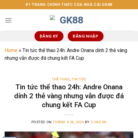
Skip
#1 TRANG CHÍNH THỨC CỦA NHÀ CÁI GK88
to
content
ĐĂNG KÝ
ĐĂNG NHẬP
Home
»
Tin tức thể thao 24h: Andre Onana dính 2 thẻ vàng
nhưng vẫn được đá chung kết FA Cup
THỂ THAO
,
TIN TỨC
Tin tức thể thao 24h: Andre Onana
dính 2 thẻ vàng nhưng vẫn được đá
chung kết FA Cup
POSTED ON
THÁNG 4 26, 2024
BY
CUNG MI