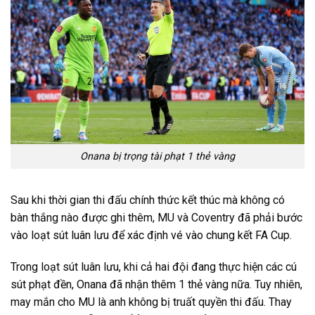
Onana bị trọng tài phạt 1 thẻ vàng
Sau khi thời gian thi đấu chính thức kết thúc mà không có
bàn thắng nào được ghi thêm, MU và Coventry đã phải bước
vào loạt sút luân lưu để xác định vé vào chung kết FA Cup.
Trong loạt sút luân lưu, khi cả hai đội đang thực hiện các cú
sút phạt đền, Onana đã nhận thêm 1 thẻ vàng nữa. Tuy nhiên,
may mắn cho MU là anh không bị truất quyền thi đấu. Thay