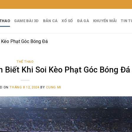
 THAO
GAME BÀI 3D
BẮN CÁ
XỔ SỐ
ĐÁ GÀ
KHUYẾN MÃI
TIN T
i Kèo Phạt Góc Bóng Đá
THỂ THAO
n Biết Khi Soi Kèo Phạt Góc Bóng Đá
ED ON
THÁNG 8 12, 2024
BY
CUNG MI