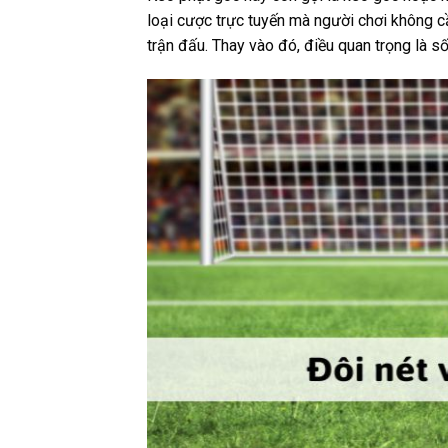
loại cược trực tuyến mà người chơi không c
trận đấu. Thay vào đó, điều quan trọng là s