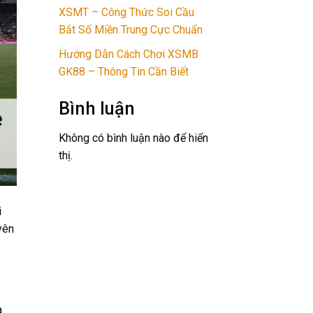
XSMT – Công Thức Soi Cầu
Bắt Số Miền Trung Cực Chuẩn
Hướng Dẫn Cách Chơi XSMB
GK88 – Thông Tin Cần Biết
Bình luận
Không có bình luận nào để hiển
thị.
i
yên
à