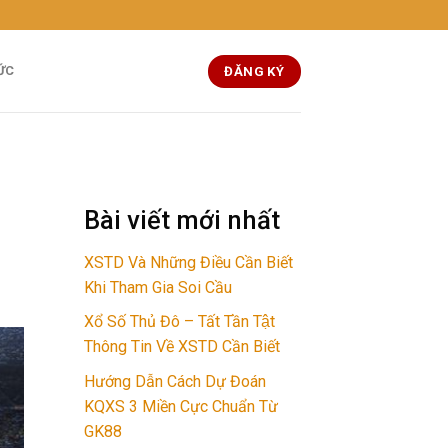
ỨC
ĐĂNG KÝ
Bài viết mới nhất
XSTD Và Những Điều Cần Biết
Khi Tham Gia Soi Cầu
Xổ Số Thủ Đô – Tất Tần Tật
Thông Tin Về XSTD Cần Biết
Hướng Dẫn Cách Dự Đoán
KQXS 3 Miền Cực Chuẩn Từ
GK88