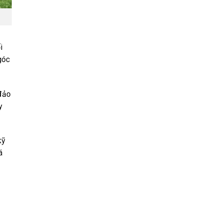
i
góc
đảo
y
kỹ
á