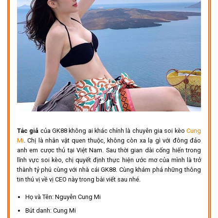
Tác giả
của GK88 không ai khác chính là chuyên gia soi kèo
Cung
Mi
. Chị là nhân vật quen thuộc, không còn xa lạ gì với đông đảo
anh em cược thủ tại Việt Nam. Sau thời gian dài cống hiến trong
lĩnh vực soi kèo, chị quyết định thực hiện ước mơ của mình là trở
thành tỷ phú cùng với nhà cái GK88. Cùng khám phá những thông
tin thú vị về vị CEO này trong bài viết sau nhé.
Họ và Tên: Nguyễn Cung Mi
Bút danh: Cung Mi