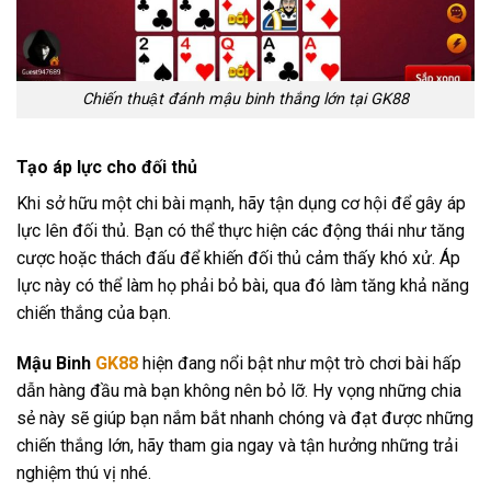
Chiến thuật đánh mậu binh thắng lớn tại GK88
Tạo áp lực cho đối thủ
Khi sở hữu một chi bài mạnh, hãy tận dụng cơ hội để gây áp
lực lên đối thủ. Bạn có thể thực hiện các động thái như tăng
cược hoặc thách đấu để khiến đối thủ cảm thấy khó xử. Áp
lực này có thể làm họ phải bỏ bài, qua đó làm tăng khả năng
chiến thắng của bạn.
Mậu Binh
GK88
hiện đang nổi bật như một trò chơi bài hấp
dẫn hàng đầu mà bạn không nên bỏ lỡ. Hy vọng những chia
sẻ này sẽ giúp bạn nắm bắt nhanh chóng và đạt được những
chiến thắng lớn, hãy tham gia ngay và tận hưởng những trải
nghiệm thú vị nhé.