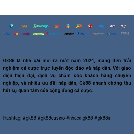
Gk88 là nhà cái mới ra mắt năm 2024, mang đến trải
nghiệm cá cược trực tuyến độc đáo và hấp dẫn. Với giao
diện hiện đại, dịch vụ chăm sóc khách hàng chuyên
nghiệp, và nhiều ưu đãi hấp dẫn, Gk88 nhanh chóng thu
hút sự quan tâm của cộng đồng cá cược.
Hashtag:
#gk88 #gk88casino #nhacaigk88 #gk88in