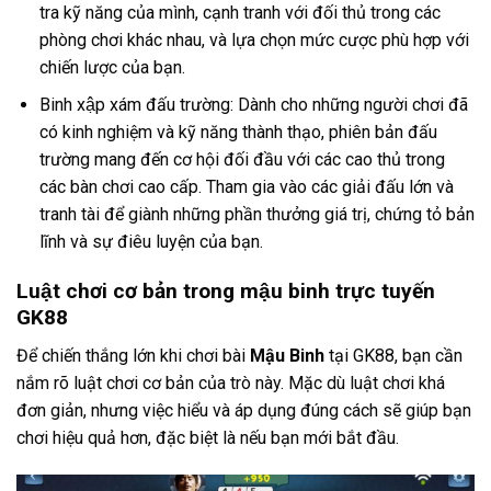
tra kỹ năng của mình, cạnh tranh với đối thủ trong các
phòng chơi khác nhau, và lựa chọn mức cược phù hợp với
chiến lược của bạn.
Binh xập xám đấu trường: Dành cho những người chơi đã
có kinh nghiệm và kỹ năng thành thạo, phiên bản đấu
trường mang đến cơ hội đối đầu với các cao thủ trong
các bàn chơi cao cấp. Tham gia vào các giải đấu lớn và
tranh tài để giành những phần thưởng giá trị, chứng tỏ bản
lĩnh và sự điêu luyện của bạn.
Luật chơi cơ bản trong mậu binh trực tuyến
GK88
Để chiến thắng lớn khi chơi bài
Mậu Binh
tại GK88, bạn cần
nắm rõ luật chơi cơ bản của trò này. Mặc dù luật chơi khá
đơn giản, nhưng việc hiểu và áp dụng đúng cách sẽ giúp bạn
chơi hiệu quả hơn, đặc biệt là nếu bạn mới bắt đầu.