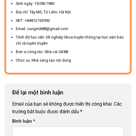
Sinh ngày: 19/08/1980
Địa chỉ: Tây Mỗ, Từ Liêm, Hà Nội
SĐT: +84812163992
Email:
cungmik88@gmail.com
Trình độ học vấn: tốt nghiệp khoa truyền thông tại học viện báo
chí và tuyên truyền
Đơn vị công tác: Nhà cái GK88
Chức vụ: Nhà sáng tạo nội dung
Để lại một bình luận
Email của bạn sẽ không được hiển thị công khai.
Các
trường bắt buộc được đánh dấu
*
Bình luận
*