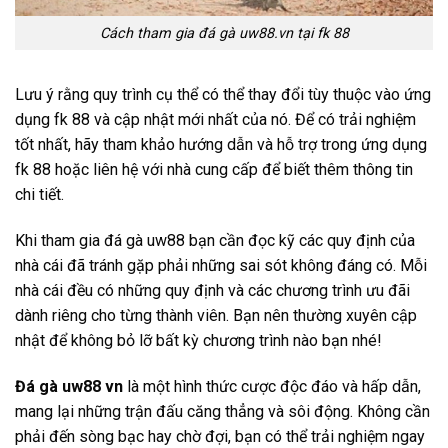
Cách tham gia đá gà uw88.vn tại fk 88
Lưu ý rằng quy trình cụ thể có thể thay đổi tùy thuộc vào ứng
dụng fk 88 và cập nhật mới nhất của nó. Để có trải nghiệm
tốt nhất, hãy tham khảo hướng dẫn và hỗ trợ trong ứng dụng
fk 88 hoặc liên hệ với nhà cung cấp để biết thêm thông tin
chi tiết.
Khi tham gia đá gà uw88 bạn cần đọc kỹ các quy định của
nhà cái đã tránh gặp phải những sai sót không đáng có. Mỗi
nhà cái đều có những quy định và các chương trình ưu đãi
dành riêng cho từng thành viên. Bạn nên thường xuyên cập
nhật để không bỏ lỡ bất kỳ chương trình nào bạn nhé!
Đá gà uw88 vn
là một hình thức cược độc đáo và hấp dẫn,
mang lại những trận đấu căng thẳng và sôi động. Không cần
phải đến sòng bạc hay chờ đợi, bạn có thể trải nghiệm ngay