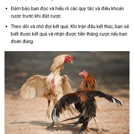
Đảm bảo bạn đọc và hiểu rõ các quy tắc và điều khoản
cược trước khi đặt cược.
Theo dõi và chờ đợi kết quả. Khi trận đấu kết thúc, bạn sẽ
biết được kết quả và nhận được tiền thắng cược nếu bạn
đoán đúng.