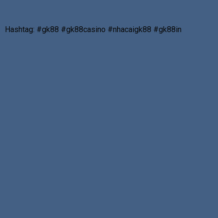
Hashtag:
#gk88 #gk88casino #nhacaigk88 #gk88in