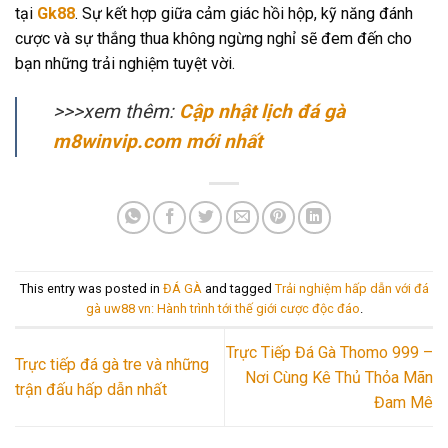
tại
Gk88
. Sự kết hợp giữa cảm giác hồi hộp, kỹ năng đánh
cược và sự thắng thua không ngừng nghỉ sẽ đem đến cho
bạn những trải nghiệm tuyệt vời.
>>>xem thêm:
Cập nhật lịch đá gà
m8winvip.com mới nhất
This entry was posted in
ĐÁ GÀ
and tagged
Trải nghiệm hấp dẫn với đá
gà uw88 vn: Hành trình tới thế giới cược độc đáo
.
Trực Tiếp Đá Gà Thomo 999 –
Trực tiếp đá gà tre và những
Nơi Cùng Kê Thủ Thỏa Mãn
trận đấu hấp dẫn nhất
Đam Mê