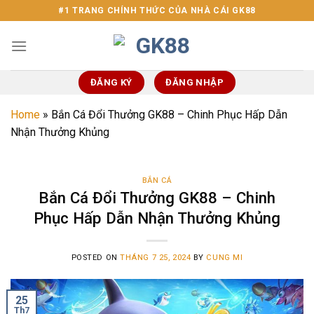
Skip
#1 TRANG CHÍNH THỨC CỦA NHÀ CÁI GK88
to
content
ĐĂNG KÝ
ĐĂNG NHẬP
Home
»
Bắn Cá Đổi Thưởng GK88 – Chinh Phục Hấp Dẫn
Nhận Thưởng Khủng
BẮN CÁ
Bắn Cá Đổi Thưởng GK88 – Chinh
Phục Hấp Dẫn Nhận Thưởng Khủng
POSTED ON
THÁNG 7 25, 2024
BY
CUNG MI
25
Th7