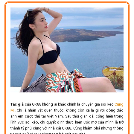
Tác giả
của GK88 không ai khác chính là chuyên gia soi kèo
Cung
Mi
. Chị là nhân vật quen thuộc, không còn xa lạ gì với đông đảo
anh em cược thủ tại Việt Nam. Sau thời gian dài cống hiến trong
lĩnh vực soi kèo, chị quyết định thực hiện ước mơ của mình là trở
thành tỷ phú cùng với nhà cái GK88. Cùng khám phá những thông