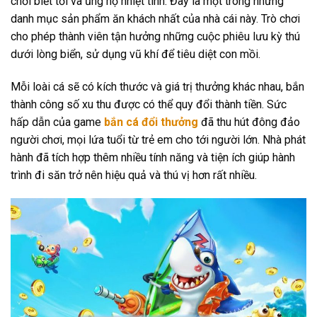
chơi biết tới và ủng hộ nhiệt tình. Đây là một trong những
danh mục sản phẩm ăn khách nhất của nhà cái này. Trò chơi
cho phép thành viên tận hưởng những cuộc phiêu lưu kỳ thú
dưới lòng biển, sử dụng vũ khí để tiêu diệt con mồi.
Mỗi loài cá sẽ có kích thước và giá trị thưởng khác nhau, bắn
thành công số xu thu được có thể quy đổi thành tiền. Sức
hấp dẫn của game
bắn cá đổi thưởng
đã thu hút đông đảo
người chơi, mọi lứa tuổi từ trẻ em cho tới người lớn. Nhà phát
hành đã tích hợp thêm nhiều tính năng và tiện ích giúp hành
trình đi săn trở nên hiệu quả và thú vị hơn rất nhiều.