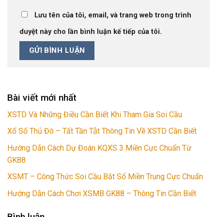
Lưu tên của tôi, email, và trang web trong trình
duyệt này cho lần bình luận kế tiếp của tôi.
Bài viết mới nhất
XSTD Và Những Điều Cần Biết Khi Tham Gia Soi Cầu
Xổ Số Thủ Đô – Tất Tần Tật Thông Tin Về XSTD Cần Biết
Hướng Dẫn Cách Dự Đoán KQXS 3 Miền Cực Chuẩn Từ
GK88
XSMT – Công Thức Soi Cầu Bắt Số Miền Trung Cực Chuẩn
Hướng Dẫn Cách Chơi XSMB GK88 – Thông Tin Cần Biết
Bình luận