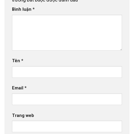
Bình luận
*
Tên
*
Email
*
Trang web