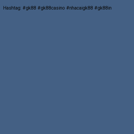
Hashtag:
#gk88 #gk88casino #nhacaigk88 #gk88in