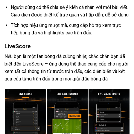
Người dùng có thể chia sẻ ý kiến cá nhân với mỗi bài viết.
Giao diện được thiết kế trực quan và hấp dẫn, dễ sử dụng.
Tích hợp hiệu ứng mượt mà, cung cấp hỗ trợ xem trực
tiếp bóng đá và highlights các trận đấu.
LiveScore
Nếu bạn là một fan bóng đá cuồng nhiệt, chắc chắn bạn đã
biết đến LiveScore – ứng dụng thể thao cung cấp cho người
xem tất cả thông tin từ trước trận đấu, các diễn biến và kết
quả của từng trận đấu trong mọi giải đấu bóng đá.