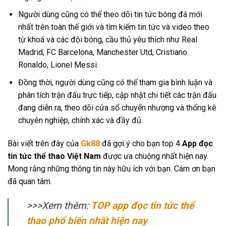
Người dùng cũng có thể theo dõi tin tức bóng đá mới
nhất trên toàn thế giới và tìm kiếm tin tức và video theo
từ khoá và các đội bóng, cầu thủ yêu thích như Real
Madrid, FC Barcelona, Manchester Utd, Cristiano
Ronaldo, Lionel Messi.
Đồng thời, người dùng cũng có thể tham gia bình luận và
phân tích trận đấu trực tiếp, cập nhật chi tiết các trận đấu
đang diễn ra, theo dõi cửa sổ chuyển nhượng và thống kê
chuyên nghiệp, chính xác và đầy đủ.
Bài viết trên đây của
Gk88
đã gợi ý cho bạn top 4
App đọc
tin tức thể thao Việt Nam
được ưa chuộng nhất hiện nay.
Mong rằng những thông tin này hữu ích với bạn. Cám ơn bạn
đã quan tâm.
>>>Xem thêm:
TOP app đọc tin tức thể
thao phổ biến nhất hiện nay