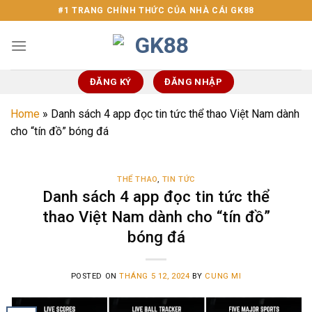
Skip
#1 TRANG CHÍNH THỨC CỦA NHÀ CÁI GK88
to
content
ĐĂNG KÝ
ĐĂNG NHẬP
Home
»
Danh sách 4 app đọc tin tức thể thao Việt Nam dành
cho “tín đồ” bóng đá
THỂ THAO
,
TIN TỨC
Danh sách 4 app đọc tin tức thể
thao Việt Nam dành cho “tín đồ”
bóng đá
POSTED ON
THÁNG 5 12, 2024
BY
CUNG MI