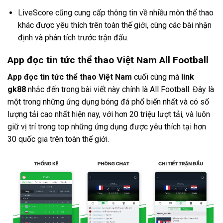
LiveScore cũng cung cấp thông tin về nhiều môn thể thao
khác được yêu thích trên toàn thế giới, cùng các bài nhận
định và phân tích trước trận đấu.
App đọc tin tức thể thao Việt Nam All Football
App đọc tin tức thể thao Việt Nam
cuối cùng mà
link
gk88
nhắc đến trong bài viết này chính là All Football. Đây là
một trong những ứng dụng bóng đá phổ biến nhất và có số
lượng tải cao nhất hiện nay, với hơn 20 triệu lượt tải, và luôn
giữ vị trí trong top những ứng dụng được yêu thích tại hơn
30 quốc gia trên toàn thế giới.